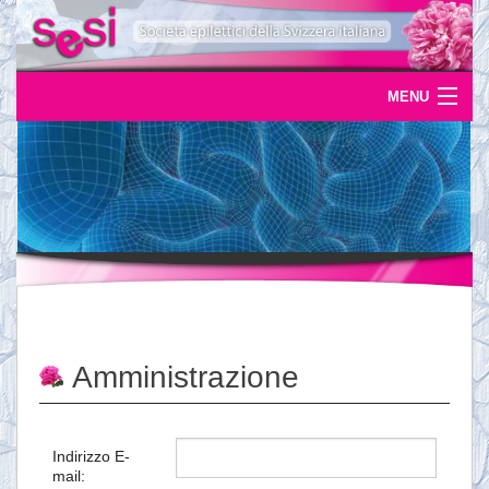
MENU
Home
Uscite
Eventi
News
L'epilessia
Amministrazione
Servizi
Documentazione
Indirizzo E-
mail:
Ordinazioni