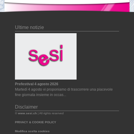
Ultime notizie
Prefestival 4 agosto 2026
Martedì 4 agosto vi proponiamo di trascorrere una piacevole
fine giornata insieme in occas...
Disclaimer
©
www.sesi.ch
| All rights reserved
PRIVACY & COOKIE POLICY
Modifica scelta cookies