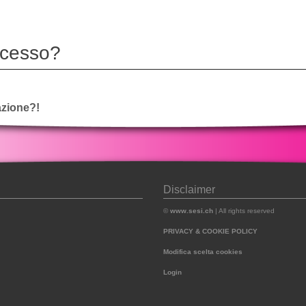
ccesso?
vazione?!
Disclaimer
©
www.sesi.ch
| All rights reserved
PRIVACY & COOKIE POLICY
Modifica scelta cookies
Login