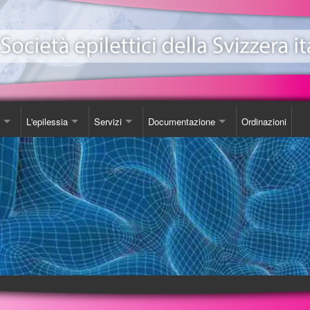
L'epilessia
Servizi
Documentazione
Ordinazioni
ionale Epilessia
nicazioni
Come Comportarsi
Consulenza
Libro
e
da
Luoghi d'incontro
Studi
one EeXpPiO
izione sull'epilessia
Biblioteca
DVD
a'
Videoteca
Opuscoli
Carta SOS
Ordinazioni