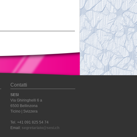
Contatti
SESI
Via Ghiringhelli 6 a
6500 Bellinzona
Ticino | Svizzera
Tel. +41 091 825 54 74
Email:
segretariato@sesi.ch