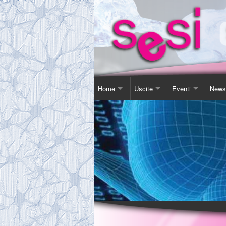
Home
Uscite
Eventi
News
Contatti
Corso Soggiorno
Giornata Inter-Naz
Comu
Chi Siamo
Gita Autunnale
Corsi e conferenz
Agen
Comitato
Incontri in Piscina
Video Presentazi
Espos
Tassa Sociale
Altro
Sensibilizzazione
Novit
Statuto
Teatro
Links