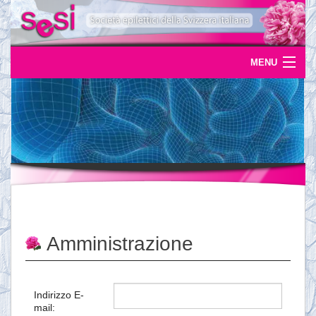
MENU
Home
Uscite
Eventi
News
L'epilessia
Amministrazione
Servizi
Documentazione
Indirizzo E-
mail:
Ordinazioni