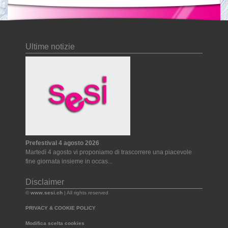
Ultime notizie
Prefestival 4 agosto 2026
Martedì 4 agosto vi proponiamo di trascorrere una piacevole
fine giornata insieme in occas...
Disclaimer
©
www.sesi.ch
| All rights reserved
PRIVACY & COOKIE POLICY
Modifica scelta cookies